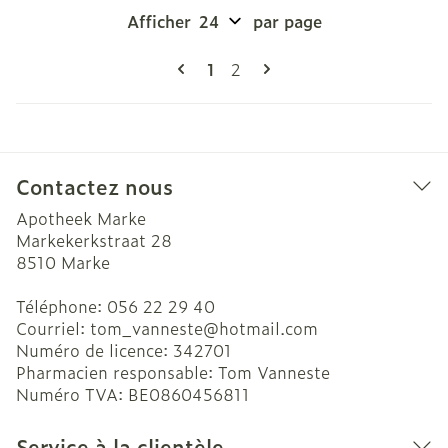
Afficher
par page
Pages
Vous lisez actuellement la pag
Page
1
2
Contactez nous
Apotheek Marke
Markekerkstraat 28
8510
Marke
Téléphone:
056 22 29 40
Courriel:
tom_vanneste@
hotmail.com
Numéro de licence:
342701
Pharmacien responsable:
Tom Vanneste
Numéro TVA:
BE0860456811
Service à la clientèle