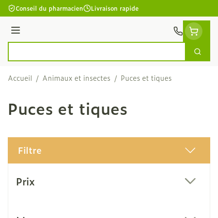
Aller au contenu
Conseil du pharmacien
Livraison rapide
Menu
Cherc
Rechercher
Accueil
/
Animaux et insectes
/
Puces et tiques
Puces et tiques
Filtre
Passer à la liste des produits
Prix
filter