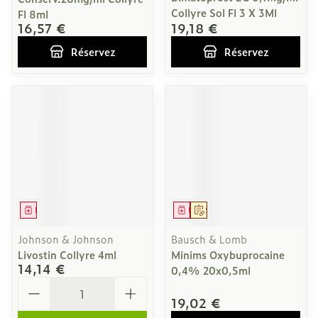
Collyre Sol Fl 3 X 3Ml
Fl 8ml
16,57 €
19,18 €
Réservez
Réservez
Médicament
Médicament
Sur prescription
Johnson & Johnson
Bausch & Lomb
Livostin Collyre 4ml
Minims Oxybuprocaine
14,14 €
0,4% 20x0,5ml
Quantité
19,02 €