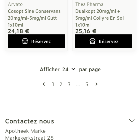
Arvato
Thea Pharma
Cosopt Sine Conservans
Dualkopt 20mg/ml +
20mg/ml-5mg/ml Gutt
5mg/ml Collyre En Sol
1x10ml
1x10ml
24,18 €
25,16 €
Réservez
Réservez
Afficher
par page
Pages
Vous lisez actuellement la page
Page
Page
Page
1
2
3
...
5
Contactez nous
Apotheek Marke
Markekerkstraat 28