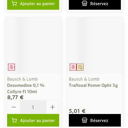
Ajouter au panier
Réservez
Médicament
Médicament
Sur prescription
Bausch & Lomb
Bausch & Lomb
Desomedine 0,1 %
Trafloxal Pomm Opht 3g
Collyre Fl 10ml
8,77 €
Quantité
5,01 €
Ajouter au panier
Réservez