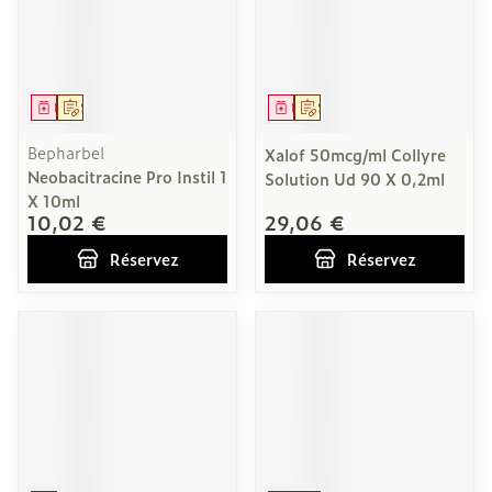
Médicament
Sur prescription
Médicament
Sur prescription
Bepharbel
Xalof 50mcg/ml Collyre
Neobacitracine Pro Instil 1
Solution Ud 90 X 0,2ml
X 10ml
10,02 €
29,06 €
Réservez
Réservez