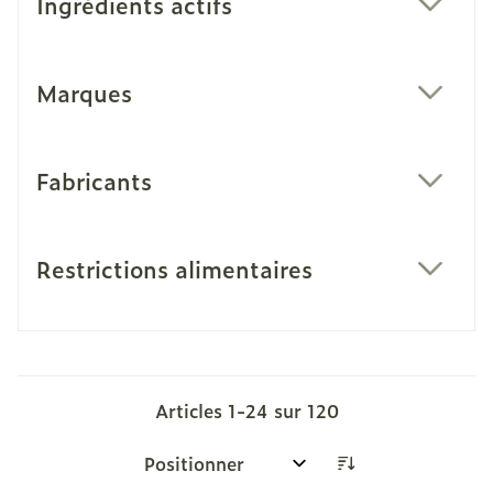
Ingrédients actifs
filter
Marques
filter
Fabricants
filter
Restrictions alimentaires
filter
Articles
1
-
24
sur
120
Trier par: