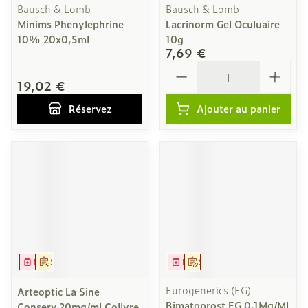
Bausch & Lomb
Bausch & Lomb
Minims Phenylephrine
Lacrinorm Gel Oculuaire
10% 20x0,5ml
10g
7,69 €
Quantité
19,02 €
Réservez
Ajouter au panier
Médicament
Sur prescription
Médicament
Sur prescription
Eurogenerics (EG)
Arteoptic La Sine
Bimatoprost EG 0,1Mg/Ml
Conserv.20mg/ml Collyre