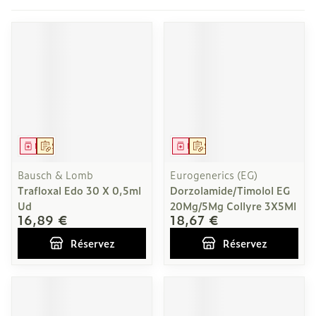
Médicament
Sur prescription
Médicament
Sur prescription
Bausch & Lomb
Eurogenerics (EG)
Trafloxal Edo 30 X 0,5ml
Dorzolamide/Timolol EG
Ud
20Mg/5Mg Collyre 3X5Ml
16,89 €
18,67 €
Réservez
Réservez