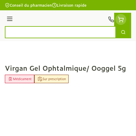
Aller au contenu
Conseil du pharmacien
Livraison rapide
Menu
Cherc
Rechercher
Virgan Gel Ophtalmique/ Ooggel 5g
Médicament
Sur prescription