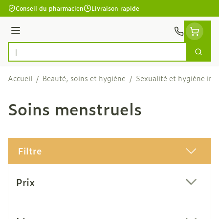
Aller au contenu
Conseil du pharmacien
Livraison rapide
Menu
Cherc
Rechercher
Accueil
/
Beauté, soins et hygiène
/
Sexualité et hygiène int
Soins menstruels
Filtre
Passer à la liste des produits
Prix
filter