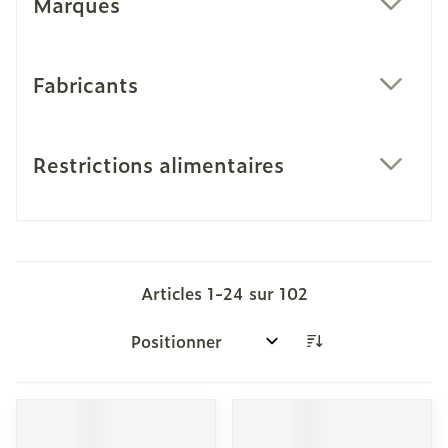
Marques
filter
Fabricants
filter
Restrictions alimentaires
filter
Articles
1
-
24
sur
102
Trier par: