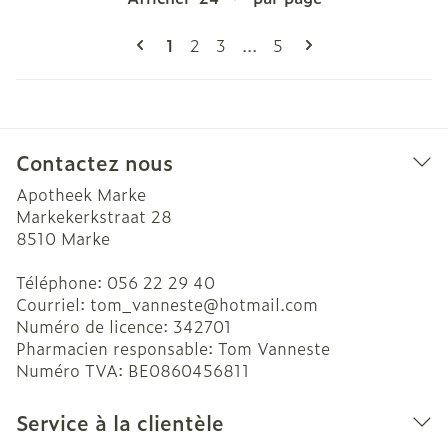
Pages
Vous lisez actuellement la page
Page
Page
Page
1
2
3
...
5
Contactez nous
Apotheek Marke
Markekerkstraat 28
8510
Marke
Téléphone:
056 22 29 40
Courriel:
tom_vanneste@
hotmail.com
Numéro de licence:
342701
Pharmacien responsable:
Tom Vanneste
Numéro TVA:
BE0860456811
Service à la clientèle