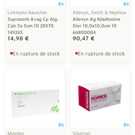
Lohmann Rauscher
Allevyn, Smith & Nephew
Suprasorb A+ag Cp Alg.
Allevyn Ag N/adhesive
Calc 5x 5cm 10 20570
Ster 10,0x10,0cm 10
149265
66800084
14,98 €
90,47 €
En rupture de stock
En rupture de stock
Mepilex
Silvercel