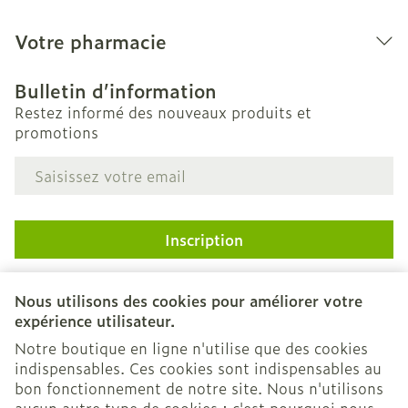
Votre pharmacie
Bulletin d’information
Restez informé des nouveaux produits et
promotions
Adresse mail
Inscription
En cliquant sur s'abonner, vous vous abonnez à notre
newsletter et acceptez notre
politique de confidentialité
.
Nous utilisons des cookies pour améliorer votre
expérience utilisateur.
Notre boutique en ligne n'utilise que des cookies
indispensables. Ces cookies sont indispensables au
bon fonctionnement de notre site. Nous n'utilisons