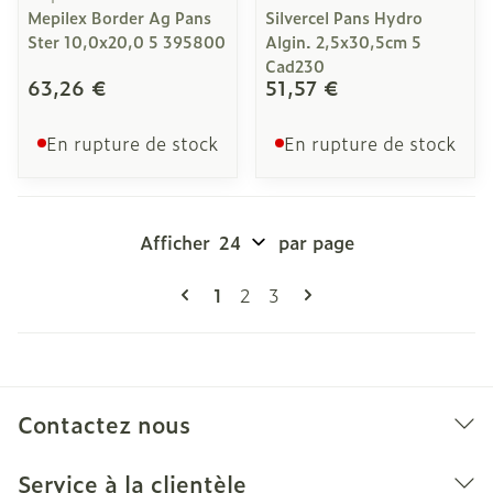
Mepilex Border Ag Pans
Silvercel Pans Hydro
Ster 10,0x20,0 5 395800
Algin. 2,5x30,5cm 5
Cad230
63,26 €
51,57 €
En rupture de stock
En rupture de stock
Afficher
par page
Pages
Vous lisez actuellement la page
Page
Page
1
2
3
Contactez nous
Service à la clientèle