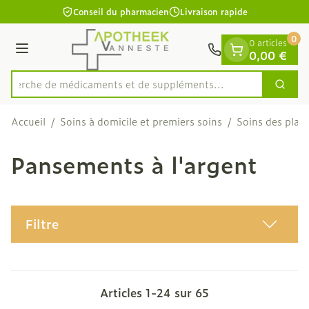
Diapositive 1 de 1
Aller au contenu
Conseil du pharmacien
Livraison rapide
0
0 articles
Menu
0,00 €
Recherche de médicaments et de
Cherc
Rechercher
Accueil
/
Soins à domicile et premiers soins
/
Soins des plaie
Pansements à l'argent
Filtre
Articles
1
-
24
sur
65