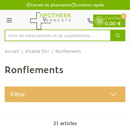
Diapositive 1 de 1
Aller au contenu
Conseil du pharmacien
Livraison rapide
0
0 articles
Menu
0,00 €
Recherche de médicaments et de supplém
Cherc
Rechercher
Accueil
/
Vitalité 50+
/
Ronflements
Ronflements
Filtre
21
articles