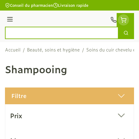
Aller au contenu
Conseil du pharmacien
Livraison rapide
Menu
Cherc
Rechercher
Accueil
/
Beauté, soins et hygiène
/
Soins du cuir chevelu et
Shampooing
Filtre
Passer à la liste des produits
Prix
filter