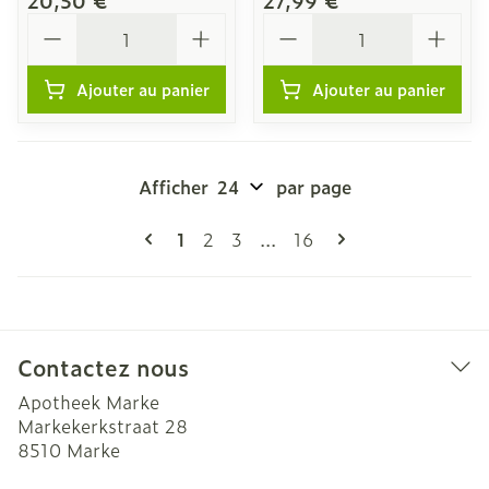
20,50 €
27,99 €
Quantité
Quantité
Ajouter au panier
Ajouter au panier
Afficher
par page
Pages
Vous lisez actuellement la page
Page
Page
Page
1
2
3
...
16
Contactez nous
Apotheek Marke
Markekerkstraat 28
8510
Marke