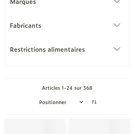
Marques
filter
Fabricants
filter
Restrictions alimentaires
filter
Articles
1
-
24
sur
368
Trier par: