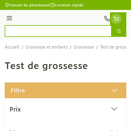
Aller au contenu
Conseil du pharmacien
Livraison rapide
Menu
Cherc
Rechercher
Accueil
/
Grossesse et enfants
/
Grossesse
/
Test de grosse
Test de grossesse
Filtre
Passer à la liste des produits
Prix
filter