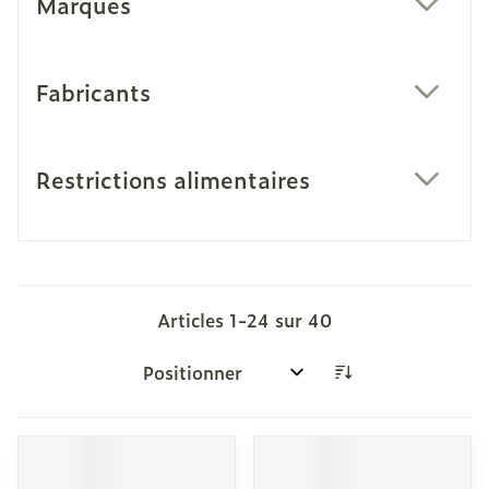
Marques
filter
Fabricants
filter
Restrictions alimentaires
filter
Articles
1
-
24
sur
40
Trier par: