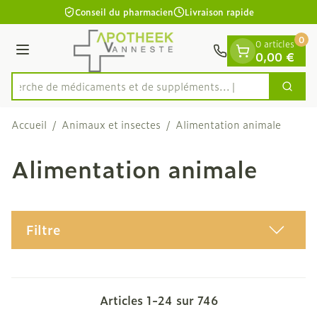
Diapositive 1 de 1
Aller au contenu
Conseil du pharmacien
Livraison rapide
0
0 articles
Menu
0,00 €
Recherche de médicaments e
Cherc
Rechercher
Accueil
/
Animaux et insectes
/
Alimentation animale
Alimentation animale
Filtre
Articles
1
-
24
sur
746