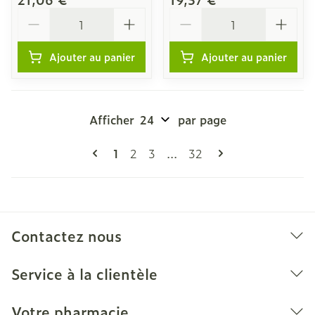
Quantité
Quantité
Ajouter au panier
Ajouter au panier
Afficher
par page
Pages
Vous lisez actuellement la page
Page
Page
Page
1
2
3
...
32
Contactez nous
Service à la clientèle
Votre pharmacie