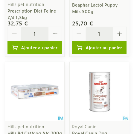
Hills pet nutrition
Beaphar Lactol Puppy
Prescription Diet Feline
Milk 500g
Z/d 1,5kg
32,75 €
25,70 €
Quantité
Quantité
Ajouter au panier
Ajouter au panier
Hills pet nutrition
Royal Canin
Hills Pd Cat/dog A/d 200g
Royal Canin Dog