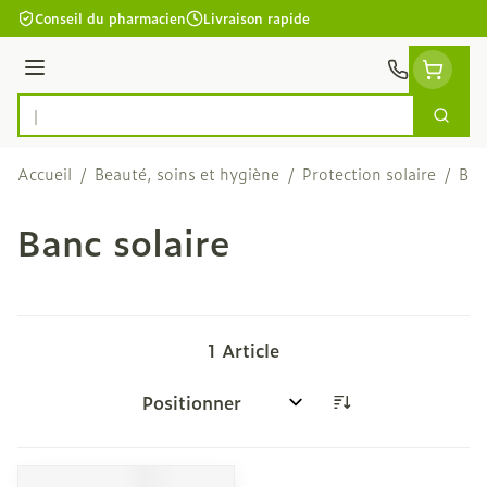
Aller au contenu
Conseil du pharmacien
Livraison rapide
Menu
Cherc
Rechercher
Accueil
/
Beauté, soins et hygiène
/
Protection solaire
/
Ban
Banc solaire
1
Article
Trier par: