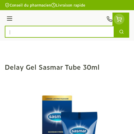
Aller au contenu
Conseil du pharmacien
Livraison rapide
Menu
Cherc
Rechercher
Delay Gel Sasmar Tube 30ml