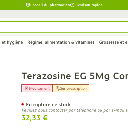
Conseil du pharmacien
Livraison rapide
s et hygiène
Régime, alimentation & vitamines
Grossesse et e
chevelu et
e
unettes
ro-
Soins du corps
Alimentation
Bébés
Prostate
Fleurs de Bach
Bas, collants et
Alimentation animale
Toux
Lèvres
Vitamines 
Enfants
Ménopaus
Huiles esse
Lingerie
Supplémen
Douleur et 
p 98X5Mg
Terazosine EG 5Mg C
chaussettes
complémen
la catégorie Beauté, soins et hygiène
alimentair
 repas
aternité
lentilles
ûres
Bain et douche
Thé, Tisane, Infusion
Sucettes et accessoires
Chien
Toux sèche
Hydratant
Poux
Soutiens-g
bébés - en
êler les
Bas
Médicament
Sur prescription
Ronflements
Muscles et 
ppétit
elles
Déodorants
Aliments pour bébés
Langes/couches
Chat
Toux grasse
Boutons de
Dents
Lingerie d
Vitamine 
biliaire et
Collants
 la catégorie Régime, alimentation & vitamines
s
ombinaisons
Problèmes cutanés, peau
Alimentation de sport
Dents
Autres animaux
Mix toux sèche - toux
Soins et h
Anti-oxyda
En rupture de stock
cuir chevelu
Chaussettes
irritée
grasse
Veuillez nous contacter par téléphone ou par e-mail e
îmés
aisses
Alimentation spécifique
Alimentation - lait
Vitamines 
es
Piluliers
Piles
Acides ami
ssement
32,33 €
Épilation
Massage - inhalations
complémen
la catégorie Grossesse et enfants
ants - gel &
Afficher plus
Afficher plus
Calcium
nutritionne
ts
Tisanes
Luminothé