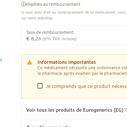
Afficher plus
éligibles au remboursement
Chat
Pigeons et
Afficher pl
Afficher pl
la catégorie Vitalité 50+
veux
Si vous avez droit au remboursement de ce médicament, vous p
sur notre webshop.
les
Homéopathie
 la catégorie Naturopathie
ile
Soins des plaies
Premiers s
ots
Muscles et articulations
Humeur et 
Yeux
Nez
Taux de remboursement
Feutre
Podologie
€ 8,26
(6% TVA incluse)
la catégorie Soins à domicile et premiers soins
Anti-infectieux
Tablettes
Nez
Yeux
Gants
Cold - Hot 
Oreilles
Yeux
Antiallergiques et anti-
Sprays - g
chaud/froi
Spray
Lavage ocu
le
Cicatrisants
inflammatoires
la catégorie Animaux et insectes
èvre -
Boîtes à p
Informations importantes
ts
Collyre
Brûlures
ou
Accessoires
Décongestionnnants
Ce médicament nécessite une ordonnance valide
Dispositif
Crème - ge
la pharmacie après examen par le pharmacien
Afficher plus
 la catégorie Médicaments
ux
Glaucome
Afficher pl
Yeux secs
- fil
Je comprends que ce produit nécess
Afficher plus
taires
ie et
Diabète
Stomie
Voir tous les produits de Eurogenerics (EG)
es
Coeur et système
Diluant et
vasculaire
sang
Glucomètre
Poche sto
sol
Bandelettes de test et
Plaque sto