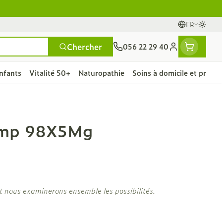
FR
Passe
Langues
Chercher
056 22 29 40
Menu client
nfants
Vitalité 50+
Naturopathie
Soins à domicile et premie
et
e
ntielles
ts
fièvre
Mains
Nutrithérapie et bien-
Vue
Gemmothérapie
Incontinence
Chevaux
Minéraux, vitamines et
omp 98X5Mg
ts
être
toniques
es
s
orge
fants
Soins des mains
Alèses
Yeux
Minéraux
articulations
Bas de contention
 fièvre
e maternité
Hygiène des mains
Culottes d'incontinence
A
Nez
Vitamines
ygiene
Manucure & pédicure
Protections
nts - détox
Gorge
t nous examinerons ensemble les possibilités.
et
Slips absorbants
nés
Os, muscles et
ts
anatomiques
articulations
ls
rapie
Phytothérapie