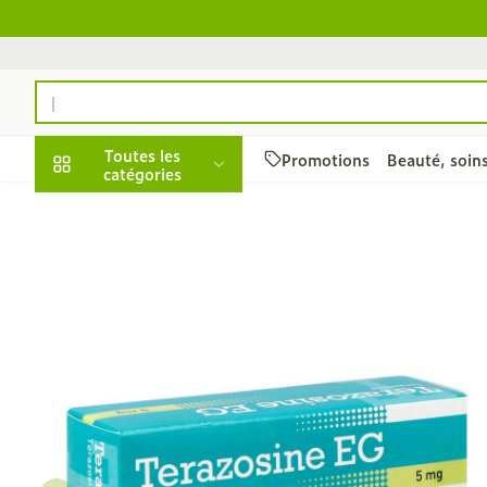
Aller au contenu
Rechercher
Toutes les
Promotions
Beauté, soin
catégories
Promotions
Beauté, soins et
Soins du cuir 
Minceur
Grossesse
Mémoire
Aromathérapi
Lentilles et l
Insectes
Système gast
Terazosine EG 5Mg Com
hygiène
des cheveux
intestinal
Afficher le sous-menu pour 
Substituts de
Lingerie de m
Diffuseur
Produits pour 
Soins des piq
Peignes - dém
Antiacides
d'insectes
Régime, alimentation
Sexualité
Réducteur d'a
Allaitement
Huiles essenti
Lunettes
cheveux
& vitamines
Foie, vésicule 
Anti Insectes
Afficher le sous-menu pour
Ventre plat
Soins du corp
Complexe - c
Irritation du 
pancréas
Pince tiques
- cheveux ab
Brûleurs de gr
Vitamines et
Jambes lourd
Grossesse et enfants
Nausées vomi
compléments
Afficher le sous-menu pour 
Produits coiff
Afficher plus
Laxatifs
nutritionnels
Oligo-élémen
spray