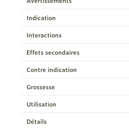
Avertissements
érosol
 spray
aiguilles
es
Ongles
Protection 
accessoire
Autres produits diabète
Indication
losités et
Vernis à ongles
Après-solei
Aiguilles pour seringues
ratoire
Système hormonal
Gynécolog
Mycose des ongles
Lèvres
à insuline
Interactions
Rongement des ongles
Banc solair
Afficher plus
Renforcement des ongles
Préparation
iculations
Système nerveux
Insomnie, 
Effets secondaires
stress
Afficher plus
Afficher pl
eringues
Sondes, baxters et
Bandages 
Contre indication
cathéters
orthopédie
Immunité
Allergie
orthopédi
Sondes
Grossesse
table
Ventre
t pour les
Maquillage
Sexualité 
Accessoires pour sondes
intime
Bras
Pinceaux et ustensiles de
Baxters
Acné
Oreille
Utilisation
o
s
Préservatif
maquillage
Coude
Catheters
contracept
Eye-liners
Cheville et
Détails
s
Minceur
Homeopath
Bien-être 
ge
Mascaras
Afficher pl