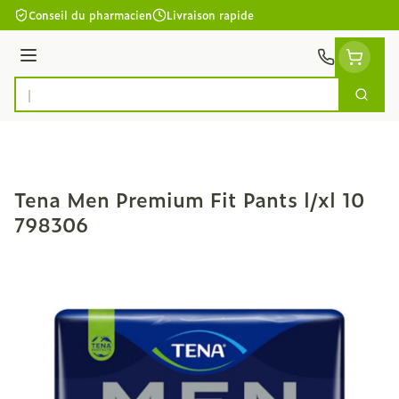
Aller au contenu
Conseil du pharmacien
Livraison rapide
Menu
Cherc
Rechercher
Tena Men Premium Fit Pants l/xl 10
798306