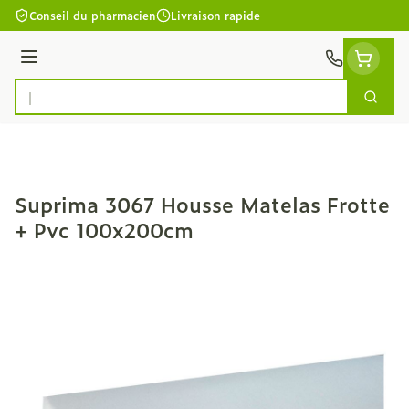
Aller au contenu
Conseil du pharmacien
Livraison rapide
Menu
Cherc
Rechercher
Suprima 3067 Housse Matelas Frotte
+ Pvc 100x200cm