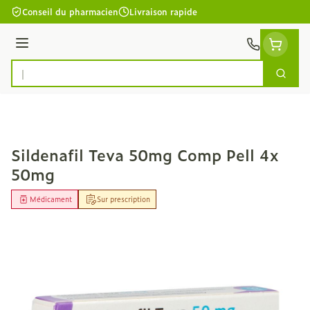
Aller au contenu
Conseil du pharmacien
Livraison rapide
Menu
Cherc
Rechercher
Sildenafil Teva 50mg Comp Pell 4x
50mg
Médicament
Sur prescription