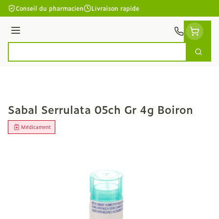
Aller au contenu
Conseil du pharmacien
Livraison rapide
Menu
Cherc
Rechercher
Sabal Serrulata 05ch Gr 4g Boiron
Médicament