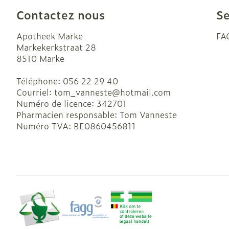
Accessoires a
Crème, gel et
Contactez nous
Se
Pieds et jamb
Oxygène
Apotheek Marke
FA
Pieds secs, cal
Markekerkstraat 28
crevasses
Système respi
8510
Marke
Ampoules
Téléphone:
056 22 29 40
Callosités
Muscles et art
Courriel:
tom_vanneste@
hotmail.com
Cors
Numéro de licence:
342701
Pharmacien responsable:
Tom Vanneste
Aiguilles et s
Afficher plus
Numéro TVA:
BE0860456811
Infections
Seringues
Solution injec
Spécifiquemen
hommes
Aiguilles
Poux
Aiguilles styl
Soins du corp
Afficher plus
Déodorants
Diagnostique
Soins du visa