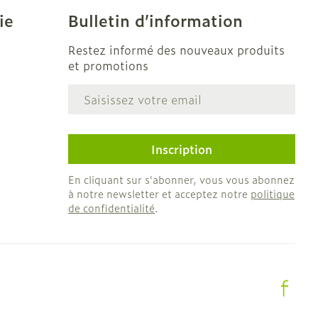
ie
Bulletin d’information
solaire
Hygiène
s
Lit
Escarres
Restez informé des nouveaux produits
l
Bain et douche
et promotions
Afficher plus
ie
Voies urinaires
Adresse mail
e
e
 au soleil
anxiété et
Arrêter de fumer
us
Inscription
et
Instruments
: bandages
En cliquant sur s'abonner, vous vous abonnez
Médicaments anti-
ques
à notre newsletter et acceptez notre
politique
tumoraux
de confidentialité
.
et hygiène
Démaquillage et
nettoyage
Anesthésie
s et
Lait, gel, huile et crème
ion
de nettoyage
 pieds
ie
Médications diverses
intime
Tonic - lotion
us