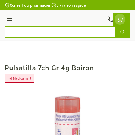
Aller au contenu
Conseil du pharmacien
Livraison rapide
Menu
Cherc
Rechercher
Pulsatilla 7ch Gr 4g Boiron
Médicament