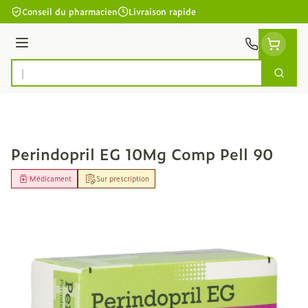
Aller au contenu
Conseil du pharmacien
Livraison rapide
Menu
Cherc
Rechercher
Perindopril EG 10Mg Comp Pell 90
Médicament
Sur prescription