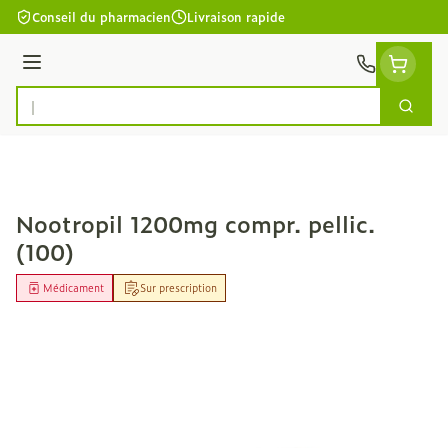
Aller au contenu
Conseil du pharmacien
Livraison rapide
Menu
Cherc
Rechercher
Nootropil 1200mg compr. pellic.
(100)
Médicament
Sur prescription