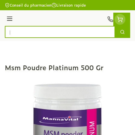
Aller au contenu
Conseil du pharmacien
Livraison rapide
Menu
Cherc
Rechercher
Msm Poudre Platinum 500 Gr