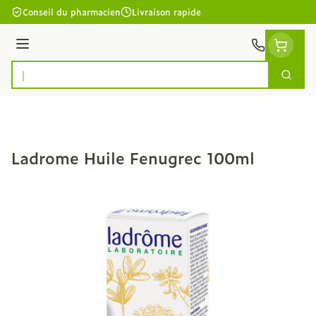
Aller au contenu
Conseil du pharmacien
Livraison rapide
Menu
Cherc
Rechercher
Ladrome Huile Fenugrec 100ml