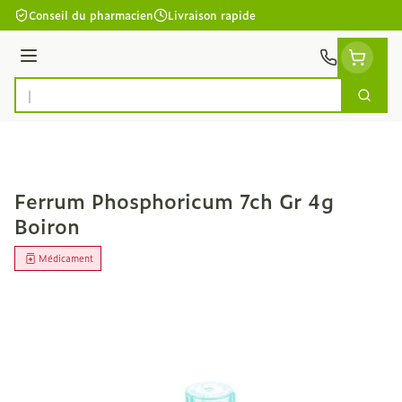
Aller au contenu
Conseil du pharmacien
Livraison rapide
Menu
Cherc
Rechercher
Ferrum Phosphoricum 7ch Gr 4g
Boiron
Médicament