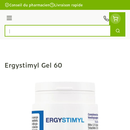
Aller au contenu
Conseil du pharmacien
Livraison rapide
Menu
Cherc
Rechercher
Ergystimyl Gel 60