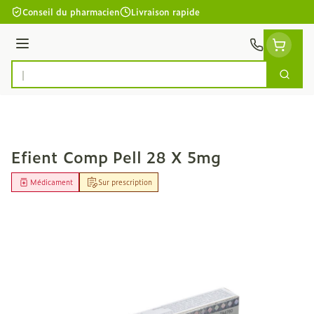
Aller au contenu
Conseil du pharmacien
Livraison rapide
Menu
Cherc
Rechercher
Efient Comp Pell 28 X 5mg
Médicament
Sur prescription