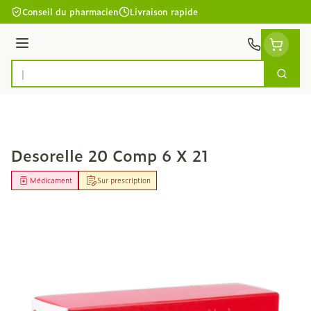
Aller au contenu
Conseil du pharmacien
Livraison rapide
Menu
Cherc
Rechercher
Desorelle 20 Comp 6 X 21
Médicament
Sur prescription