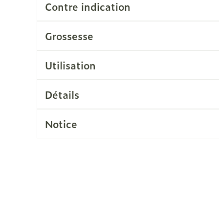
Contre indication
Soin intim
Ombres à paupières
Massage
Afficher plus
Grossesse
cessoires
Masques chirurgique
Afficher pl
Utilisation
ge
Compléments
Répulsifs a
nutritionnels
Détails
mentation
 - peau
Notice