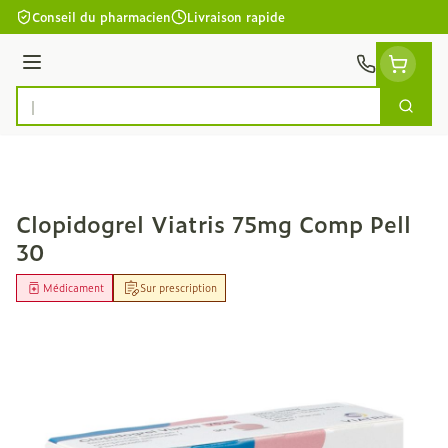
Aller au contenu
Conseil du pharmacien
Livraison rapide
Menu
Cherc
Rechercher
Clopidogrel Viatris 75mg Comp Pell
30
Médicament
Sur prescription