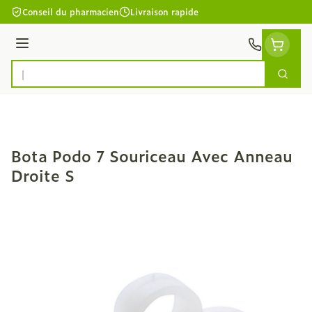
Aller au contenu
Conseil du pharmacien
Livraison rapide
Menu
Cherc
Rechercher
Bota Podo 7 Souriceau Avec Anneau
Droite S