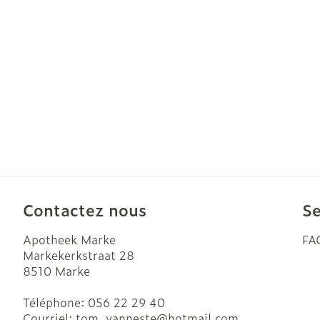
Cheveux
Piluliers et ac
Soins du visa
Taches de pig
Peau sensible
irritée
Contactez nous
Se
Peau mixte
Peau terne
Apotheek Marke
FA
Markekerkstraat 28
Afficher plus
8510
Marke
Téléphone:
056 22 29 40
Courriel:
tom_vanneste@
hotmail.com