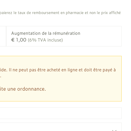
Afficher plus
 oiseaux
Soins des plaies
us
Afficher plus
us
aierez le taux de remboursement en pharmacie et non le prix affiché
oins
Tests de diagnostic
stress
Puces et tiques
Gorge et bouche
Augmentation de la rémunération
Alcootest
€ 1,00
(6% TVA incluse)
Comprimés à sucer
Oreilles
thérapie -
Tensiomètre
Bouche, gueule ou bec
outtes
Spray - solution
d
laire
Bouchons d'oreilles
Test de cholestérol
ansements
Nettoyage des oreilles
Cardiofréquencemètre
. Il ne peut pas être acheté en ligne et doit être payé à
s médicaux
l
Gouttes auriculaires
.
Afficher plus
us
ite une ordonnance.
Matériel paramédical
 coagulant du
Hémorroïdes
mie
Respiration et oxygène
mie
Salle de bains