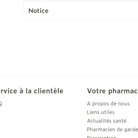
Soin intim
Notice
Ombres à paupières
Massage
Afficher plus
cessoires
Masques chirurgique
Afficher pl
ge
Compléments
Répulsifs a
nutritionnels
mentation
 - peau
rvice à la clientèle
Votre pharmac
Q
A propos de nous
Liens utiles
Actualités santé
Pharmacien de gard
Prescription