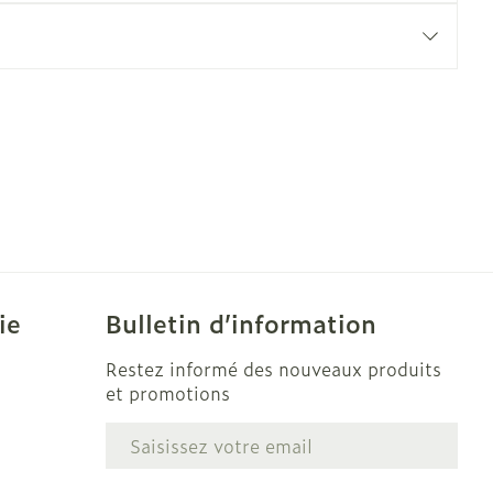
e
Eau micellaire
Yeux
us
Afficher plus
nti-insectes
Senteur
ie
Bulletin d’information
Restez informé des nouveaux produits
et promotions
Adresse mail
e