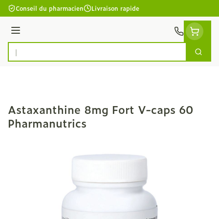
Aller au contenu
Conseil du pharmacien
Livraison rapide
Menu
Cherc
Rechercher
Astaxanthine 8mg Fort V-caps 60
Pharmanutrics