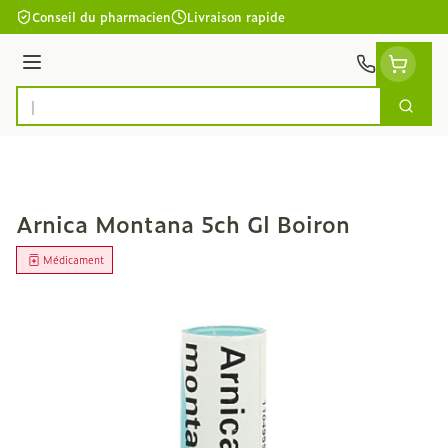
Aller au contenu
Conseil du pharmacien
Livraison rapide
Menu
Cherc
Rechercher
Arnica Montana 5ch Gl Boiron
Médicament