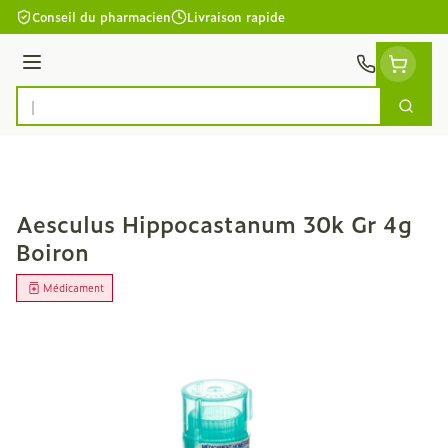
Aller au contenu
Conseil du pharmacien
Livraison rapide
Menu
Cherc
Rechercher
Aesculus Hippocastanum 30k Gr 4g
Boiron
Médicament