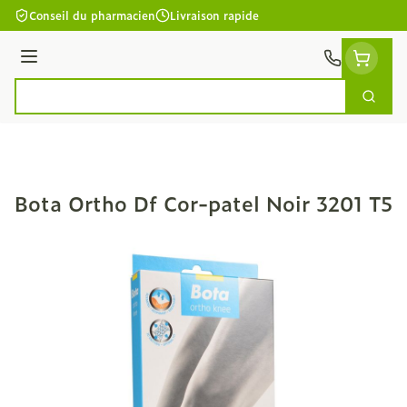
Aller au contenu
Conseil du pharmacien
Livraison rapide
Menu
Cherc
Rechercher
Bota Ortho Df Cor-patel Noir 3201 T5