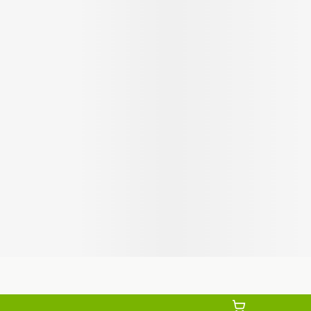
Autobronzants
Rasage