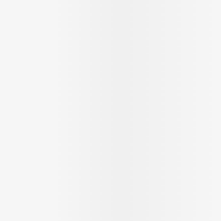
Soin intim
Ombres à paupières
Massage
Afficher plus
cessoires
Masques chirurgique
Afficher pl
ge
Compléments
Répulsifs a
nutritionnels
mentation
 - peau