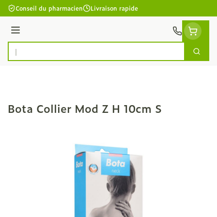
Aller au contenu
Conseil du pharmacien
Livraison rapide
Menu
Cherc
Rechercher
Bota Collier Mod Z H 10cm S