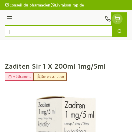
Aller au contenu
Conseil du pharmacien
Livraison rapide
Menu
Cherc
Rechercher
Zaditen Sir 1 X 200ml 1mg/5ml
Médicament
Sur prescription