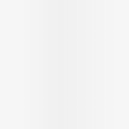
Soin intim
Ombres à paupières
Massage
Afficher plus
cessoires
Masques chirurgique
Afficher pl
ge
Compléments
Répulsifs a
nutritionnels
mentation
 - peau