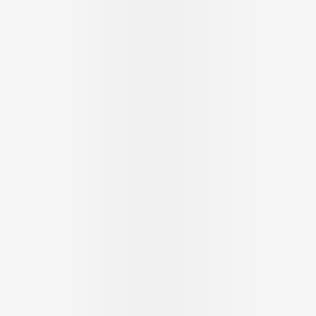
Autobronzants
Rasage