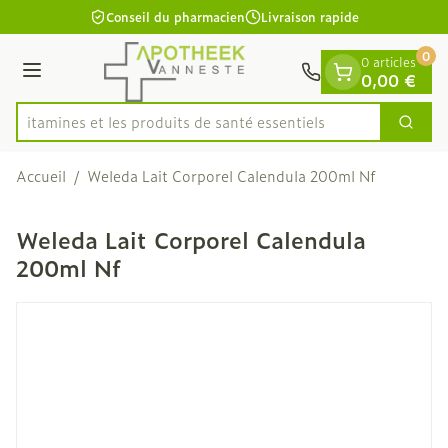
Diapositive 1 de 1
Aller au contenu
Conseil du pharmacien
Livraison rapide
0
0 articles
Menu
0,00 €
es vitamines et les produits de santé essentiels
Cherc
Rechercher
Accueil
/
Weleda Lait Corporel Calendula 200ml Nf
Weleda Lait Corporel Calendula
200ml Nf