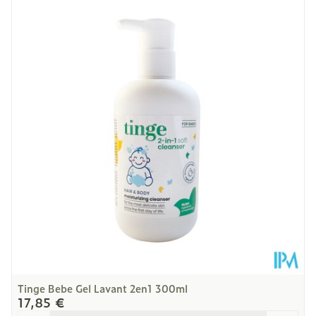
Longueur
164 mm
Profondeur
73 mm
Quantité Du
200
Paquet
Température ambiante (15°C -
Préservation
25°C)
Tinge Bebe Gel Lavant 2en1 300ml
17,85 €