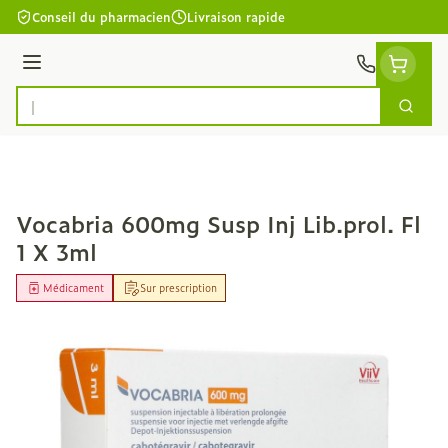
Aller au contenu
Conseil du pharmacien
Livraison rapide
Menu
Cherc
Rechercher
Vocabria 600mg Susp Inj Lib.prol. Fl
1 X 3ml
Médicament
Sur prescription