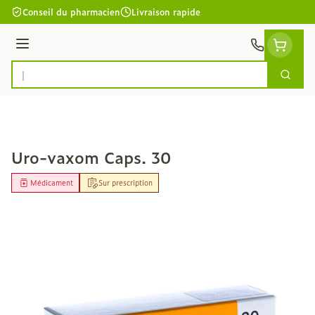
Aller au contenu
Conseil du pharmacien
Livraison rapide
Menu
Cherc
Rechercher
Uro-vaxom Caps. 30
Médicament
Sur prescription