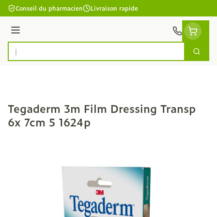
Aller au contenu
Conseil du pharmacien
Livraison rapide
Menu
Cherc
Rechercher
Tegaderm 3m Film Dressing Transp
6x 7cm 5 1624p