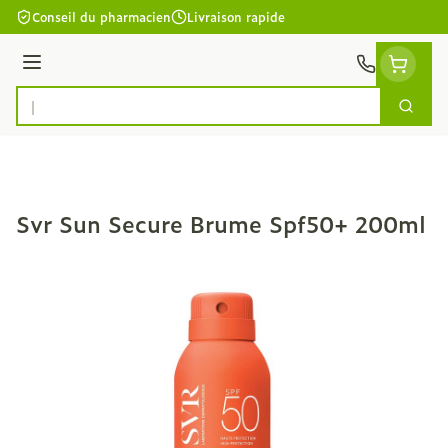
Aller au contenu
Conseil du pharmacien
Livraison rapide
Menu
Cherc
Rechercher
Svr Sun Secure Brume Spf50+ 200ml