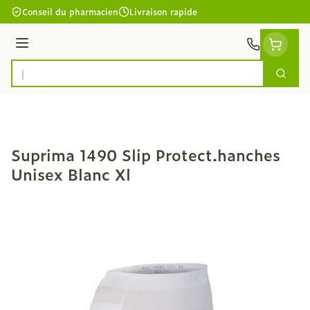
Aller au contenu
Conseil du pharmacien
Livraison rapide
Menu
Cherc
Rechercher
Suprima 1490 Slip Protect.hanches
Unisex Blanc Xl