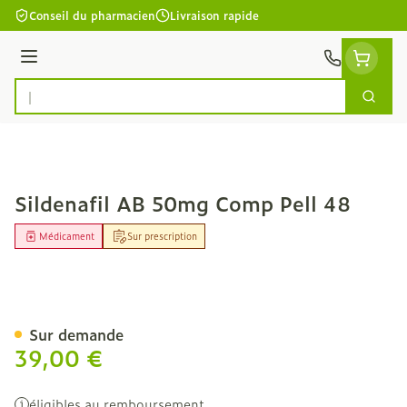
Aller au contenu
Conseil du pharmacien
Livraison rapide
Menu
Cherc
Rechercher
Sildenafil AB 50mg Comp Pell 48
Médicament
Sur prescription
Sildenafil AB 50mg Comp 
Sur demande
39,00 €
éligibles au remboursement