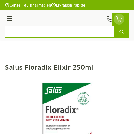
Aller au contenu
Conseil du pharmacien
Livraison rapide
Menu
Cherc
Rechercher
Salus Floradix Elixir 250ml