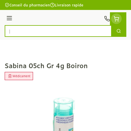
Aller au contenu
Conseil du pharmacien
Livraison rapide
Menu
Cherc
Rechercher
Sabina 05ch Gr 4g Boiron
Médicament