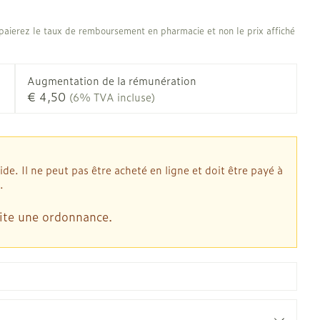
Afficher plus
 oiseaux
Soins des plaies
us
Afficher plus
us
aierez le taux de remboursement en pharmacie et non le prix affiché
oins
Tests de diagnostic
stress
Puces et tiques
Gorge et bouche
Augmentation de la rémunération
Alcootest
€ 4,50
(6% TVA incluse)
Comprimés à sucer
Oreilles
thérapie -
Tensiomètre
Bouche, gueule ou bec
outtes
Spray - solution
d
laire
Bouchons d'oreilles
Test de cholestérol
ansements
Nettoyage des oreilles
Cardiofréquencemètre
. Il ne peut pas être acheté en ligne et doit être payé à
s médicaux
l
Gouttes auriculaires
.
Afficher plus
us
ite une ordonnance.
Matériel paramédical
 coagulant du
Hémorroïdes
mie
Respiration et oxygène
mie
Salle de bains