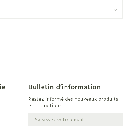
e
Eau micellaire
Yeux
us
Afficher plus
nti-insectes
Senteur
ie
Bulletin d’information
Restez informé des nouveaux produits
et promotions
Adresse mail
e