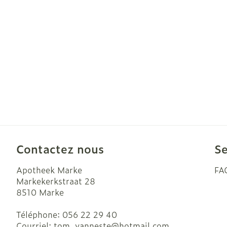
Cheveux
Piluliers et ac
Soins du visa
Taches de pig
Peau sensible
irritée
Contactez nous
Se
Peau mixte
Peau terne
Apotheek Marke
FA
Markekerkstraat 28
Afficher plus
8510
Marke
Téléphone:
056 22 29 40
Courriel:
tom_vanneste@
hotmail.com