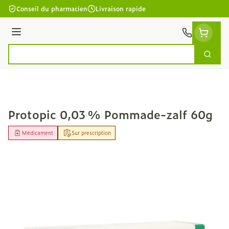
Aller au contenu
Conseil du pharmacien
Livraison rapide
Menu
Cherc
Rechercher
Protopic 0,03 % Pommade-zalf 60g
Médicament
Sur prescription