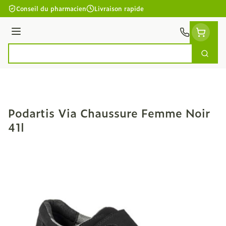
Aller au contenu
Conseil du pharmacien
Livraison rapide
Menu
Cherc
Rechercher
Podartis Via Chaussure Femme Noir
41l